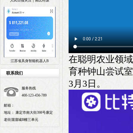
人民日报关注｜南比特派
在聪明农业领域
江苏省具身智能机器人B
育种钟山尝试室
联系我们
3月3日。
服务热线
400-123-456-789
邮箱：
地址： 康定市南大街398号康定
老街溜溜城B幢三单元