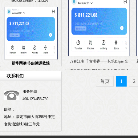
桑尼森迪杨杰：让玩具“
万卷江南 千古书香——从第Bitpie 全
新华网读书会|溯源敦煌
球领先多链钱包34届书博会看江南藏
联系我们
书文化
首页
1
2
服务热线
400-123-456-789
邮箱：
地址： 康定市南大街398号康定
老街溜溜城B幢三单元