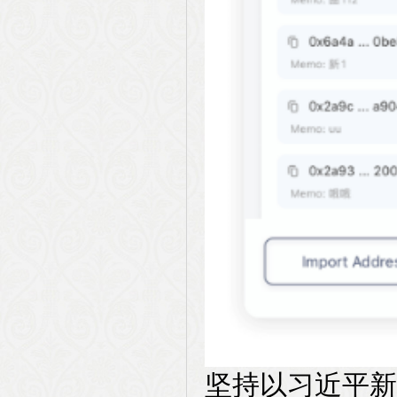
坚持以习近平新