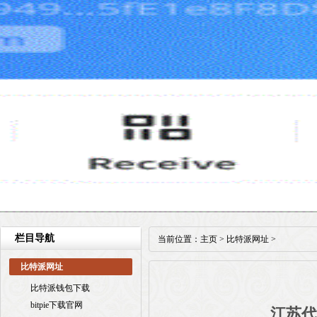
栏目导航
当前位置：
主页
>
比特派网址
>
比特派网址
比特派钱包下载
bitpie下载官网
江苏代