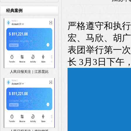
经典案例
严格遵守和执行
宏、马欣、胡广
表团举行第一次
长 3月3日下午
人民日报关注｜江苏昆比