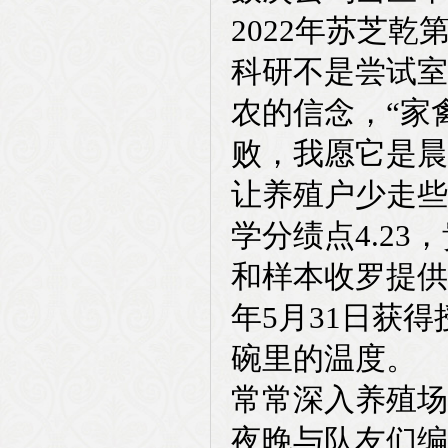
2022年苏芝
科研不是尝试室
农的信念，“家
败，我愿它是晨
让养殖户少走些
学分绩点4.2
和样本收罗提供
年5月31日获
碗里的温度。
常常深入养殖场
夜晚与队友们编