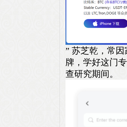
” 苏芝乾，常
牌，学好这门专
查研究期间。