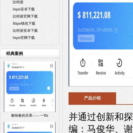
比特派
bitpie安卓下载
比特派官网下载
Bitpie钱包下载
比特派安卓下载
bitpie官网下载
经典案例
产品介绍
并通过创新和探
奏响春的乐章—— 一Bit
编：马俊华、谢