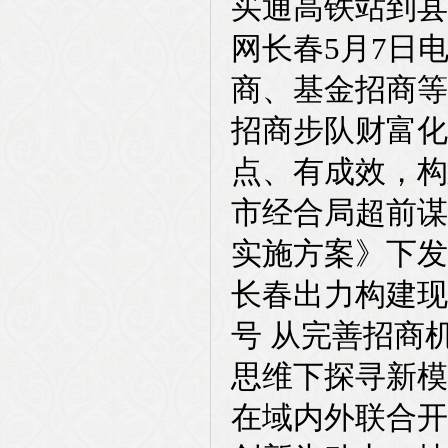
买通高铁站到县
网长春5月7日
商、基金招商等
招商步队财富化
点、有成效，构
市经合局超前谋
实施方案》下发
长春出力构建现代化
号 从完善招商
思维下探寻新模
在域内外联合开