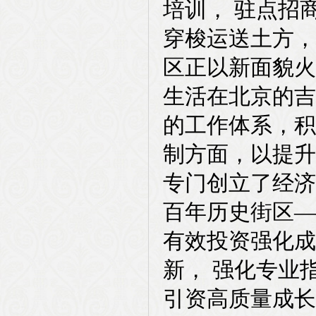
培训， 驻点招
穿梭运送土方，
区正以新面貌火
生活在北京的吉
的工作体系，积
制方面，以提升
专门创立了经济
百年历史街区—
有效投资强化成
新， 强化专业
引资高质量成长