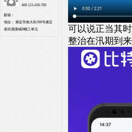
400-123-456-789
邮箱：
地址： 康定市南大街398号康定
可以说正当其时
老街溜溜城B幢三单元
整治在汛期到来