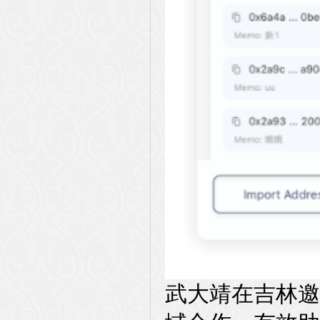
武大靖在吉林邀