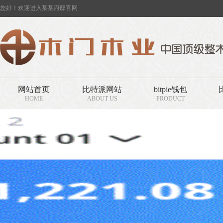
您好！欢迎进入某某府邸官网
网站首页
比特派网站
bitpie钱包
HOME
ABOUT US
PRODUCT