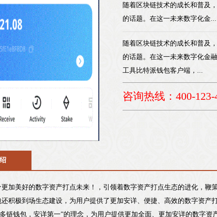
随着区块链技术的成长和普及
的话题。在这一未来数字化金...
随着区块链技术的成长和普及
的话题。在这一未来数字化金
工具比特派钱包客户端，...
咨询热线：400-123-4
绍
个更加美好的数字资产打点未来！，引领着数字资产打点生态的进化，鞭
包还积极到场生态建设，为用户提供了更加安详、便捷、高效的数字资产
全球领先多链钱包，安详第一”的理念，为用户提供更加全面、更加安详的数