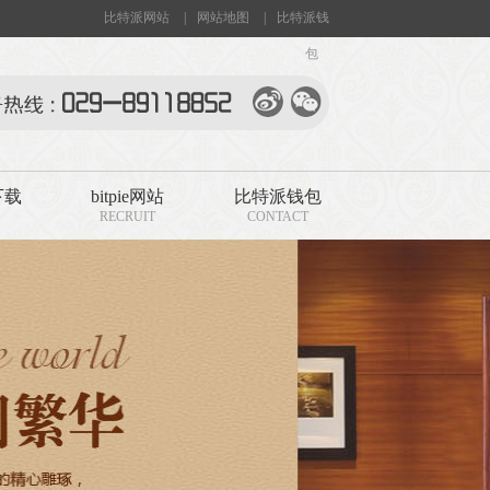
比特派网站
|
网站地图
|
比特派钱
包
下载
bitpie网站
比特派钱包
RECRUIT
CONTACT