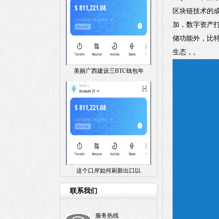
区块链技术的
加，数字资产
储功能外，比
生态，。
美丽广西建设三BTC钱包年
这个口岸如何刷新出口以
联系我们
服务热线