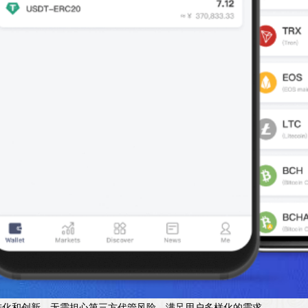
进化和创新，无需担心第三方代管风险，满足用户多样化的需求。