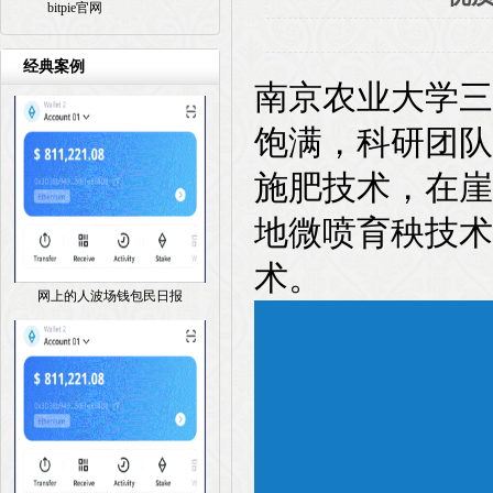
bitpie官网
经典案例
南京农业大学三
饱满，科研团队
施肥技术，在崖
地微喷育秧技术
术。
网上的人波场钱包民日报