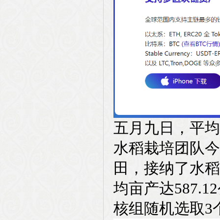
五月九日，平均
水稻栽培团队今
田，接纳了水稻
均亩产达587
核组随机选取3