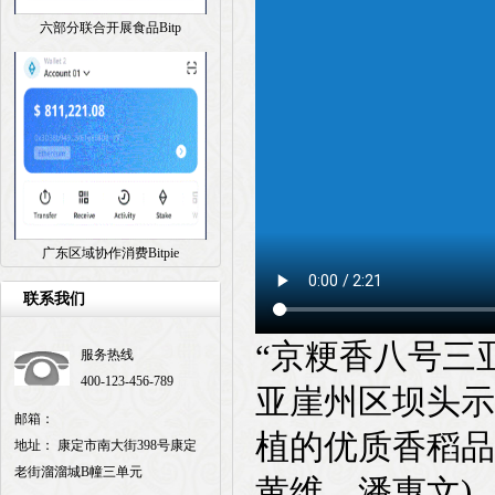
六部分联合开展食品Bitp
广东区域协作消费Bitpie
联系我们
“京粳香八号三
服务热线
400-123-456-789
亚崖州区坝头示
邮箱：
植的优质香稻品
地址： 康定市南大街398号康定
老街溜溜城B幢三单元
黄维、潘惠文)