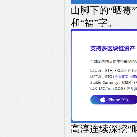
山脚下的“晒霉
和“福”字。
高淳连续深挖“