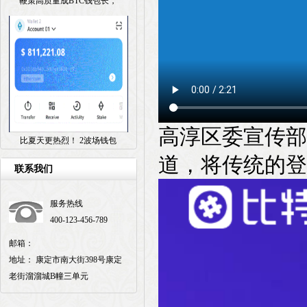
鞭策高质量成BTC钱包长，
高淳区委宣传部
比夏天更热烈！ 2波场钱包
道，将传统的登
联系我们
服务热线
400-123-456-789
邮箱：
地址： 康定市南大街398号康定
老街溜溜城B幢三单元