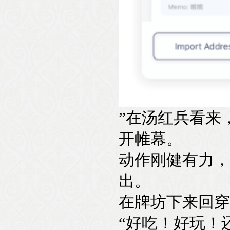
”在汤红兵看来，
开帷幕。
动作刚健有力，
出。
在牌坊下来回穿
“好吃！好玩！