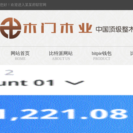
您好！欢迎进入某某府邸官网
网站首页
比特派网站
bitpie钱包
HOME
ABOUT US
PRODUCT