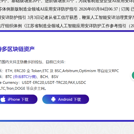
9个、基础级场景20个、进阶级场景31个，为我省制造业企业AI应用
体例新版制造业领域AI应用安详防护指引 2026年03月04日06:37 | 订
用安详防护指引 3月3日记者从省工信厅获悉，鞭策人工智能安详治理贯
厅组织体例《江苏省制造业领域人工智能应用安详防护工作参考指引（20