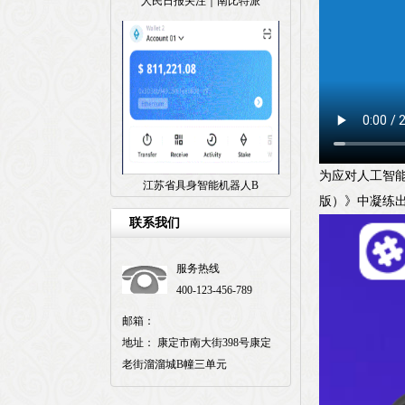
人民日报关注｜南比特派
为应对人工智能
江苏省具身智能机器人B
版）》中凝练出
联系我们
服务热线
400-123-456-789
邮箱：
地址： 康定市南大街398号康定
老街溜溜城B幢三单元