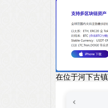
在位于河下古镇