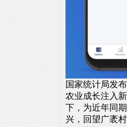
国家统计局发布
农业成长注入新
下，为近年同期
兴，回望广袤村子