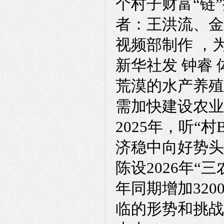
个村子财富“链
者：王洪流、金
视频部制作 ，
新华社发 钟睿 
荒漠的水产养殖
需加快建设农业强
2025年，听
济稳中向好势头
陈设2026年
年同期增加32
临的形势和挑战，