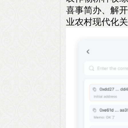
喜事简办、解开
业农村现代化关