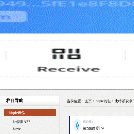
栏目导航
当前位置：
主页
>
bitpie钱包
>
比特派安卓
bitpie钱包
比特派APP
bitpie