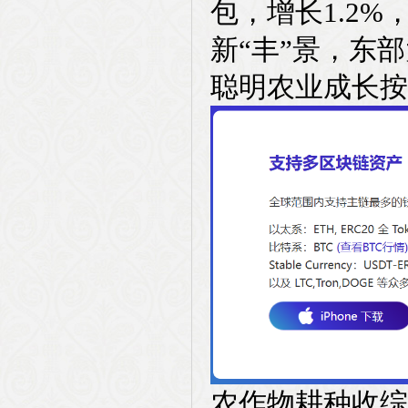
包，增长1.2
新“丰”景，东
聪明农业成长按
农作物耕种收综