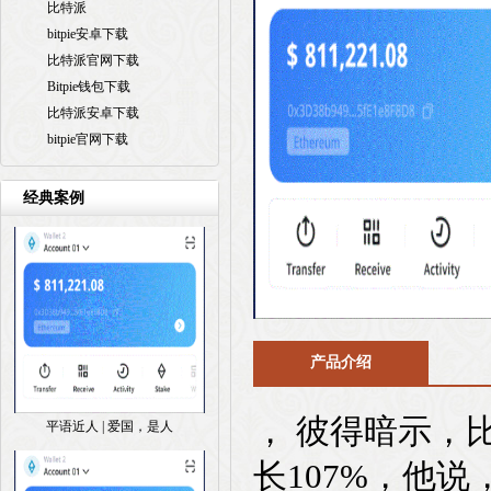
比特派
bitpie安卓下载
比特派官网下载
Bitpie钱包下载
比特派安卓下载
bitpie官网下载
经典案例
产品介绍
， 彼得暗示，
平语近人 | 爱国，是人
长107%，他