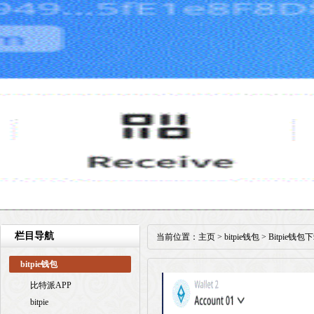
栏目导航
当前位置：
主页
>
bitpie钱包
>
Bitpie钱包
bitpie钱包
比特派APP
bitpie