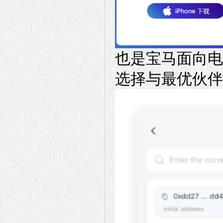
也是宝马面向电
选择与最优伙伴