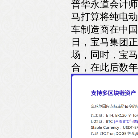
普华永道会计师
马打算将纯电动
车制造商在中国
日，宝马集团正
场，同时，宝马
合，在此后数年