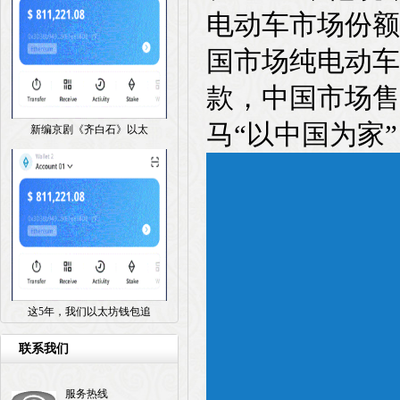
电动车市场份额
国市场纯电动车
款，中国市场售
马“以中国为家
新编京剧《齐白石》以太
这5年，我们以太坊钱包追
联系我们
服务热线