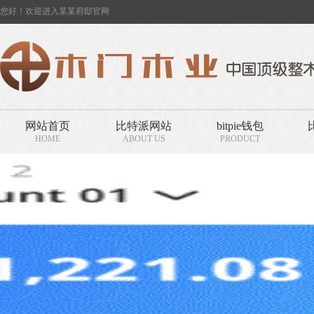
您好！欢迎进入某某府邸官网
网站首页
比特派网站
bitpie钱包
HOME
ABOUT US
PRODUCT