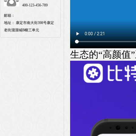
400-123-456-789
邮箱：
地址： 康定市南大街398号康定
老街溜溜城B幢三单元
生态的“高颜值