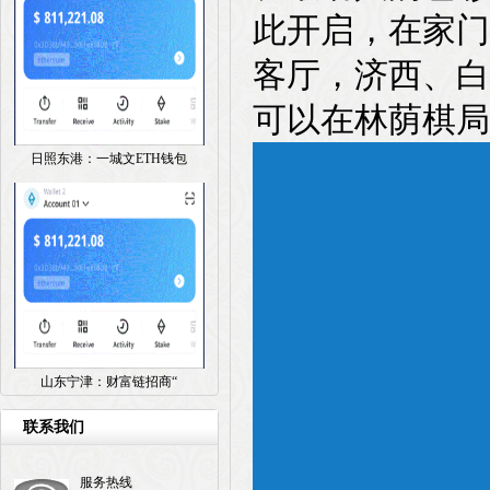
此开启，在家门
客厅，济西、白
可以在林荫棋局
日照东港：一城文ETH钱包
山东宁津：财富链招商“
联系我们
服务热线